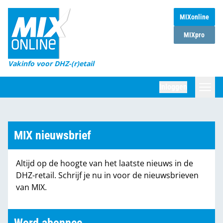
MIXonline
Home
MIXpro
Magazines
Vakinfo voor DHZ-(r)etail
Winkelketens
Inloggen
DHZ Sessie
Zoeken
Marktcijfers
MIX nieuwsbrief
Word abonnee
Altijd op de hoogte van het laatste nieuws in de
Partners
DHZ-retail. Schrijf je nu in voor de nieuwsbrieven
van MIX.