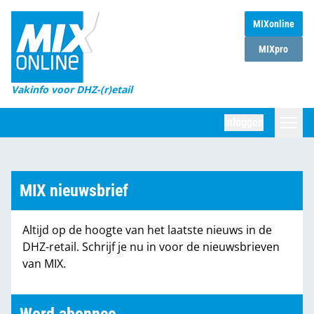
MIXonline
Home
MIXpro
Magazines
Vakinfo voor DHZ-(r)etail
Winkelketens
Inloggen
DHZ Sessie
Zoeken
Marktcijfers
MIX nieuwsbrief
Word abonnee
Altijd op de hoogte van het laatste nieuws in de
Partners
DHZ-retail. Schrijf je nu in voor de nieuwsbrieven
van MIX.