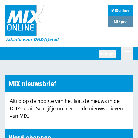
MIXonline
Home
MIXpro
Magazines
Vakinfo voor DHZ-(r)etail
Winkelketens
Inloggen
DHZ Sessie
Zoeken
Marktcijfers
MIX nieuwsbrief
Word abonnee
Altijd op de hoogte van het laatste nieuws in de
Partners
DHZ-retail. Schrijf je nu in voor de nieuwsbrieven
van MIX.