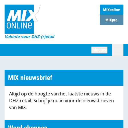
MIXonline
Home
MIXpro
Magazines
Vakinfo voor DHZ-(r)etail
Winkelketens
Inloggen
DHZ Sessie
Zoeken
Marktcijfers
MIX nieuwsbrief
Word abonnee
Altijd op de hoogte van het laatste nieuws in de
Partners
DHZ-retail. Schrijf je nu in voor de nieuwsbrieven
van MIX.