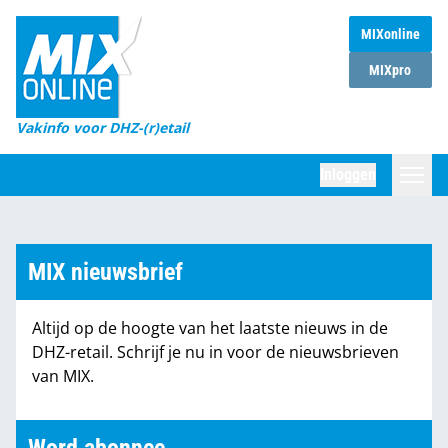
MIXonline
Home
MIXpro
Magazines
Vakinfo voor DHZ-(r)etail
Winkelketens
Inloggen
DHZ Sessie
Zoeken
Marktcijfers
MIX nieuwsbrief
Word abonnee
Altijd op de hoogte van het laatste nieuws in de
Partners
DHZ-retail. Schrijf je nu in voor de nieuwsbrieven
van MIX.