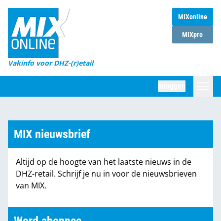
MIXonline
Home
MIXpro
Magazines
Vakinfo voor DHZ-(r)etail
Winkelketens
Inloggen
DHZ Sessie
Zoeken
Marktcijfers
MIX nieuwsbrief
Word abonnee
Altijd op de hoogte van het laatste nieuws in de
Partners
DHZ-retail. Schrijf je nu in voor de nieuwsbrieven
van MIX.