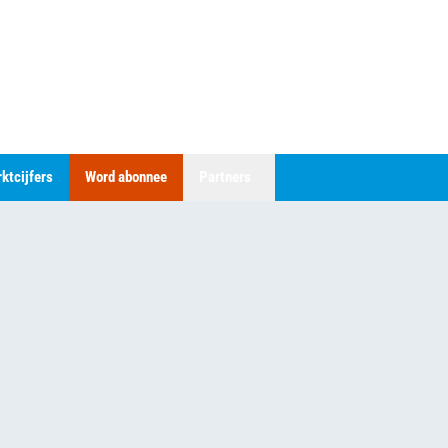
ktcijfers
Word abonnee
Partners