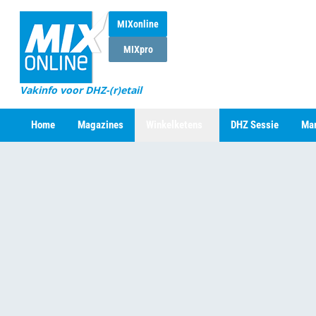
MIXonline
MIXpro
Vakinfo voor DHZ-(r)etail
Home
Magazines
Winkelketens
DHZ Sessie
Mar