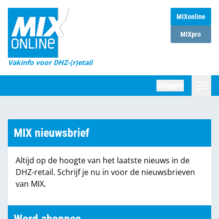
MIXonline
Home
MIXpro
Magazines
Vakinfo voor DHZ-(r)etail
Winkelketens
Inloggen
DHZ Sessie
Zoeken
Marktcijfers
MIX nieuwsbrief
Word abonnee
Altijd op de hoogte van het laatste nieuws in de
Partners
DHZ-retail. Schrijf je nu in voor de nieuwsbrieven
van MIX.