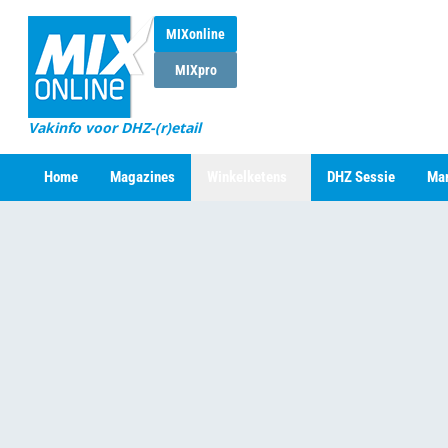
MIXonline
MIXpro
Vakinfo voor DHZ-(r)etail
Home
Magazines
Winkelketens
DHZ Sessie
Mar