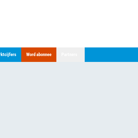
ktcijfers
Word abonnee
Partners