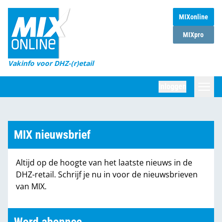
MIXonline
Home
MIXpro
Magazines
Vakinfo voor DHZ-(r)etail
Winkelketens
Inloggen
DHZ Sessie
Zoeken
Marktcijfers
MIX nieuwsbrief
Word abonnee
Altijd op de hoogte van het laatste nieuws in de
Partners
DHZ-retail. Schrijf je nu in voor de nieuwsbrieven
van MIX.