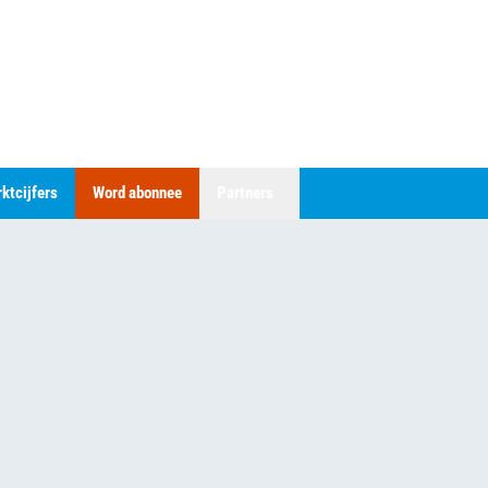
ktcijfers
Word abonnee
Partners