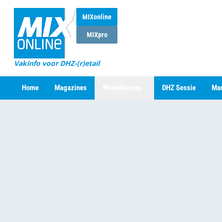
MIXonline
MIXpro
Vakinfo voor DHZ-(r)etail
Home
Magazines
Winkelketens
DHZ Sessie
Mar