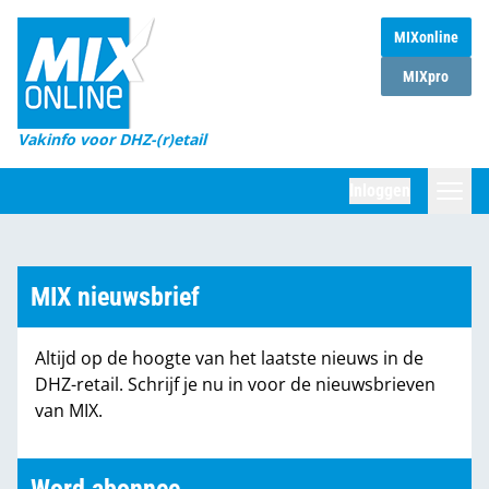
MIXonline
Home
MIXpro
Magazines
Vakinfo voor DHZ-(r)etail
Winkelketens
Inloggen
DHZ Sessie
Zoeken
Marktcijfers
MIX nieuwsbrief
Word abonnee
Altijd op de hoogte van het laatste nieuws in de
Partners
DHZ-retail. Schrijf je nu in voor de nieuwsbrieven
van MIX.