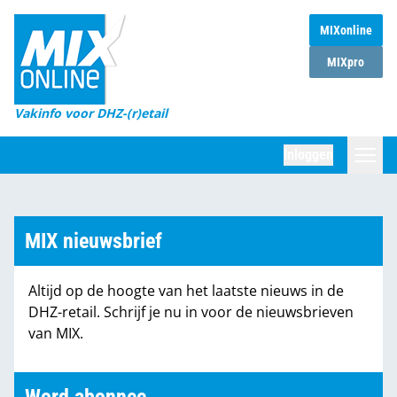
MIXonline
Home
MIXpro
Magazines
Vakinfo voor DHZ-(r)etail
Winkelketens
Inloggen
DHZ Sessie
Zoeken
Marktcijfers
MIX nieuwsbrief
Word abonnee
Altijd op de hoogte van het laatste nieuws in de
Partners
DHZ-retail. Schrijf je nu in voor de nieuwsbrieven
van MIX.