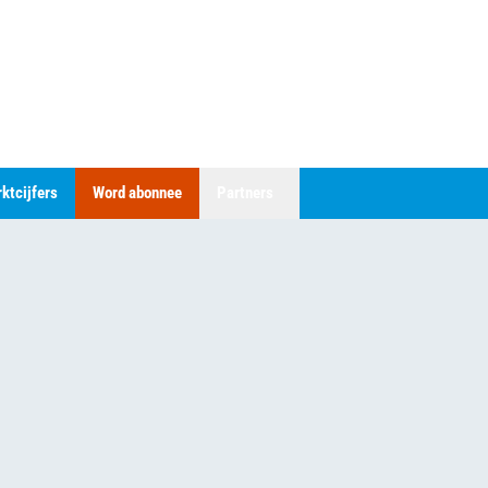
ktcijfers
Word abonnee
Partners