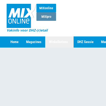
MIXonline
MIXpro
Vakinfo voor DHZ-(r)etail
Home
Magazines
Winkelketens
DHZ Sessie
Mar