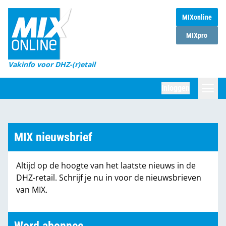
MIXonline
Home
MIXpro
Magazines
Vakinfo voor DHZ-(r)etail
Winkelketens
Inloggen
DHZ Sessie
Zoeken
Marktcijfers
MIX nieuwsbrief
Word abonnee
Altijd op de hoogte van het laatste nieuws in de
Partners
DHZ-retail. Schrijf je nu in voor de nieuwsbrieven
van MIX.