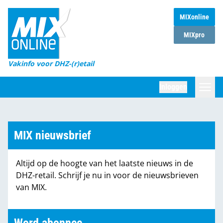
MIXonline
Home
MIXpro
Magazines
Vakinfo voor DHZ-(r)etail
Winkelketens
Inloggen
DHZ Sessie
Zoeken
Marktcijfers
MIX nieuwsbrief
Word abonnee
Altijd op de hoogte van het laatste nieuws in de
Partners
DHZ-retail. Schrijf je nu in voor de nieuwsbrieven
van MIX.