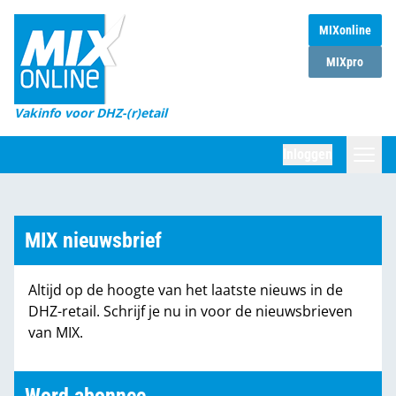
MIXonline
Home
MIXpro
Magazines
Vakinfo voor DHZ-(r)etail
Winkelketens
Inloggen
DHZ Sessie
Zoeken
Marktcijfers
MIX nieuwsbrief
Word abonnee
Altijd op de hoogte van het laatste nieuws in de
Partners
DHZ-retail. Schrijf je nu in voor de nieuwsbrieven
van MIX.