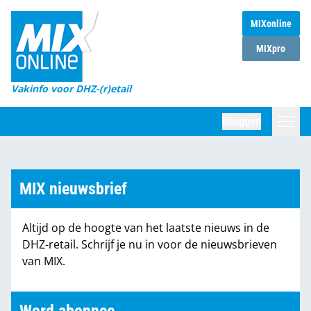
MIXonline
Home
MIXpro
Magazines
Vakinfo voor DHZ-(r)etail
Winkelketens
Inloggen
DHZ Sessie
Zoeken
Marktcijfers
MIX nieuwsbrief
Word abonnee
Altijd op de hoogte van het laatste nieuws in de
Partners
DHZ-retail. Schrijf je nu in voor de nieuwsbrieven
van MIX.