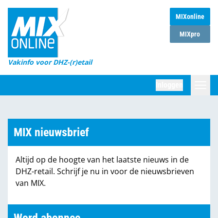
MIXonline
Home
MIXpro
Magazines
Vakinfo voor DHZ-(r)etail
Winkelketens
Inloggen
DHZ Sessie
Zoeken
Marktcijfers
MIX nieuwsbrief
Word abonnee
Altijd op de hoogte van het laatste nieuws in de
Partners
DHZ-retail. Schrijf je nu in voor de nieuwsbrieven
van MIX.