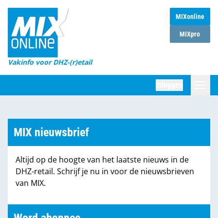
MIXonline
Home
MIXpro
Magazines
Vakinfo voor DHZ-(r)etail
Winkelketens
Inloggen
DHZ Sessie
Zoeken
Marktcijfers
MIX nieuwsbrief
Word abonnee
Altijd op de hoogte van het laatste nieuws in de
Partners
DHZ-retail. Schrijf je nu in voor de nieuwsbrieven
van MIX.