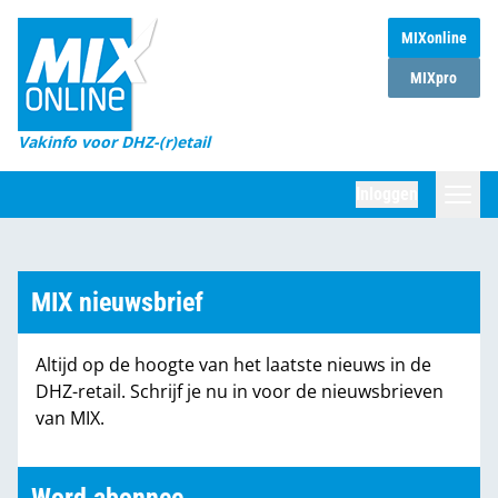
MIXonline
Home
MIXpro
Magazines
Vakinfo voor DHZ-(r)etail
Winkelketens
Inloggen
DHZ Sessie
Zoeken
Marktcijfers
MIX nieuwsbrief
Word abonnee
Altijd op de hoogte van het laatste nieuws in de
Partners
DHZ-retail. Schrijf je nu in voor de nieuwsbrieven
van MIX.