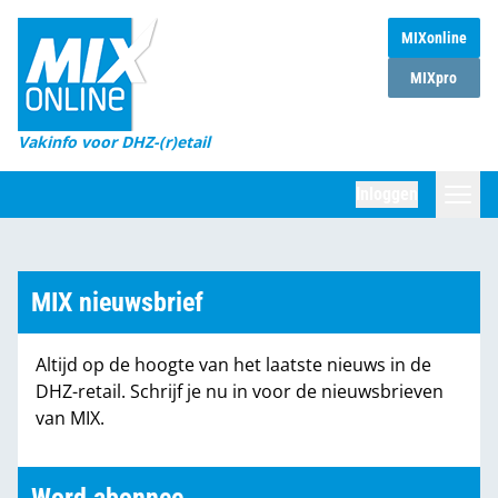
MIXonline
Home
MIXpro
Magazines
Vakinfo voor DHZ-(r)etail
Winkelketens
Inloggen
DHZ Sessie
Zoeken
Marktcijfers
MIX nieuwsbrief
Word abonnee
Altijd op de hoogte van het laatste nieuws in de
Partners
DHZ-retail. Schrijf je nu in voor de nieuwsbrieven
van MIX.