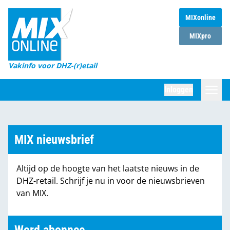
MIXonline
Home
MIXpro
Magazines
Vakinfo voor DHZ-(r)etail
Winkelketens
Inloggen
DHZ Sessie
Zoeken
Marktcijfers
MIX nieuwsbrief
Word abonnee
Altijd op de hoogte van het laatste nieuws in de
Partners
DHZ-retail. Schrijf je nu in voor de nieuwsbrieven
van MIX.