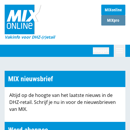
MIXonline
Home
MIXpro
Magazines
Vakinfo voor DHZ-(r)etail
Winkelketens
Inloggen
DHZ Sessie
Zoeken
Marktcijfers
MIX nieuwsbrief
Word abonnee
Altijd op de hoogte van het laatste nieuws in de
Partners
DHZ-retail. Schrijf je nu in voor de nieuwsbrieven
van MIX.