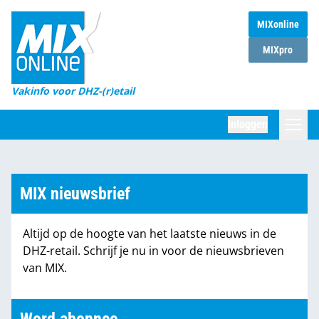
MIXonline
Home
MIXpro
Magazines
Vakinfo voor DHZ-(r)etail
Winkelketens
Inloggen
DHZ Sessie
Zoeken
Marktcijfers
MIX nieuwsbrief
Word abonnee
Altijd op de hoogte van het laatste nieuws in de
Partners
DHZ-retail. Schrijf je nu in voor de nieuwsbrieven
van MIX.