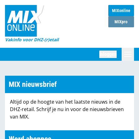
MIXonline
Home
MIXpro
Magazines
Vakinfo voor DHZ-(r)etail
Winkelketens
Inloggen
DHZ Sessie
Zoeken
Marktcijfers
MIX nieuwsbrief
Word abonnee
Altijd op de hoogte van het laatste nieuws in de
Partners
DHZ-retail. Schrijf je nu in voor de nieuwsbrieven
van MIX.