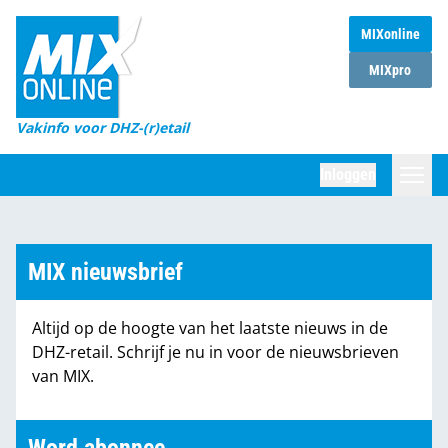
MIXonline
Home
MIXpro
Magazines
Vakinfo voor DHZ-(r)etail
Winkelketens
Inloggen
DHZ Sessie
Zoeken
Marktcijfers
MIX nieuwsbrief
Word abonnee
Altijd op de hoogte van het laatste nieuws in de
Partners
DHZ-retail. Schrijf je nu in voor de nieuwsbrieven
van MIX.