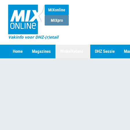
MIXonline
MIXpro
Vakinfo voor DHZ-(r)etail
Home
Magazines
Winkelketens
DHZ Sessie
Mar