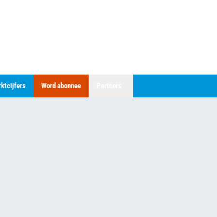
ktcijfers
Word abonnee
Partners