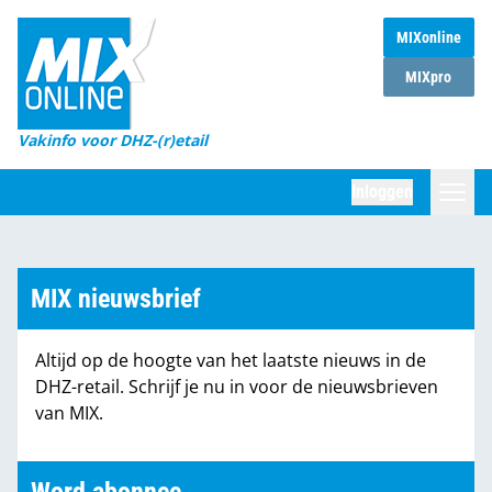
MIXonline
Home
MIXpro
Magazines
Vakinfo voor DHZ-(r)etail
Winkelketens
Inloggen
DHZ Sessie
Zoeken
Marktcijfers
MIX nieuwsbrief
Word abonnee
Altijd op de hoogte van het laatste nieuws in de
Partners
DHZ-retail. Schrijf je nu in voor de nieuwsbrieven
van MIX.