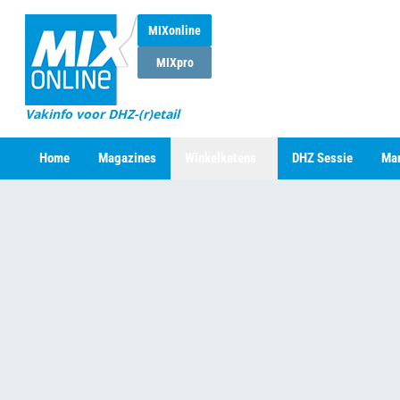
MIXonline
MIXpro
Vakinfo voor DHZ-(r)etail
Home
Magazines
Winkelketens
DHZ Sessie
Mar