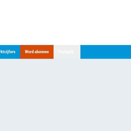
ktcijfers
Word abonnee
Partners