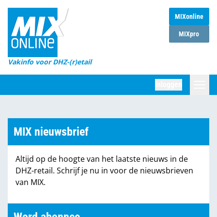
MIXonline
Home
MIXpro
Magazines
Vakinfo voor DHZ-(r)etail
Winkelketens
Inloggen
DHZ Sessie
Zoeken
Marktcijfers
MIX nieuwsbrief
Word abonnee
Altijd op de hoogte van het laatste nieuws in de
Partners
DHZ-retail. Schrijf je nu in voor de nieuwsbrieven
van MIX.