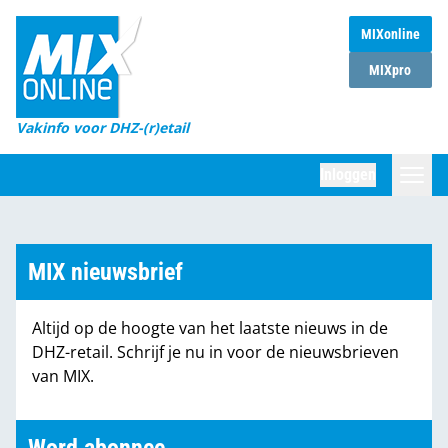
MIXonline
Home
MIXpro
Magazines
Vakinfo voor DHZ-(r)etail
Winkelketens
Inloggen
DHZ Sessie
Zoeken
Marktcijfers
MIX nieuwsbrief
Word abonnee
Altijd op de hoogte van het laatste nieuws in de
Partners
DHZ-retail. Schrijf je nu in voor de nieuwsbrieven
van MIX.