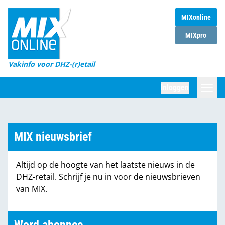
MIXonline
Home
MIXpro
Magazines
Vakinfo voor DHZ-(r)etail
Winkelketens
Inloggen
DHZ Sessie
Zoeken
Marktcijfers
MIX nieuwsbrief
Word abonnee
Altijd op de hoogte van het laatste nieuws in de
Partners
DHZ-retail. Schrijf je nu in voor de nieuwsbrieven
van MIX.