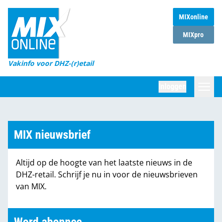
MIXonline
Home
MIXpro
Magazines
Vakinfo voor DHZ-(r)etail
Winkelketens
Inloggen
DHZ Sessie
Zoeken
Marktcijfers
MIX nieuwsbrief
Word abonnee
Altijd op de hoogte van het laatste nieuws in de
Partners
DHZ-retail. Schrijf je nu in voor de nieuwsbrieven
van MIX.