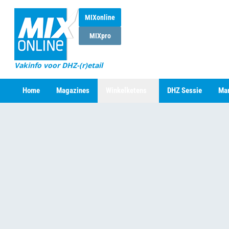
MIXonline
MIXpro
Vakinfo voor DHZ-(r)etail
Home
Magazines
Winkelketens
DHZ Sessie
Mar