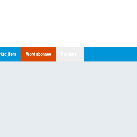
ktcijfers
Word abonnee
Partners