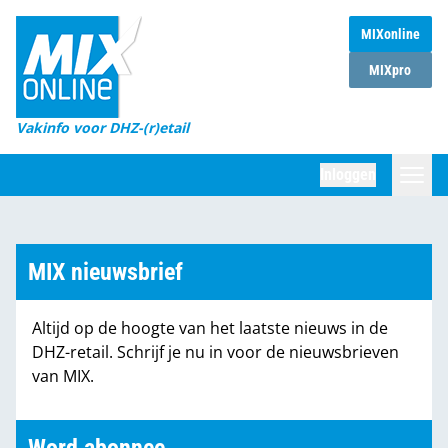
MIXonline
Home
MIXpro
Magazines
Vakinfo voor DHZ-(r)etail
Winkelketens
Inloggen
DHZ Sessie
Zoeken
Marktcijfers
MIX nieuwsbrief
Word abonnee
Altijd op de hoogte van het laatste nieuws in de
Partners
DHZ-retail. Schrijf je nu in voor de nieuwsbrieven
van MIX.