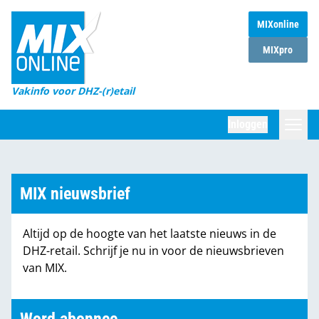
MIXonline
Home
MIXpro
Magazines
Vakinfo voor DHZ-(r)etail
Winkelketens
Inloggen
DHZ Sessie
Zoeken
Marktcijfers
MIX nieuwsbrief
Word abonnee
Altijd op de hoogte van het laatste nieuws in de
Partners
DHZ-retail. Schrijf je nu in voor de nieuwsbrieven
van MIX.