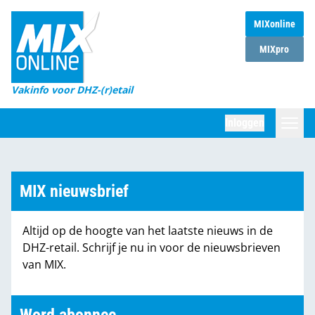
MIXonline
Home
MIXpro
Magazines
Vakinfo voor DHZ-(r)etail
Winkelketens
Inloggen
DHZ Sessie
Zoeken
Marktcijfers
MIX nieuwsbrief
Word abonnee
Altijd op de hoogte van het laatste nieuws in de
Partners
DHZ-retail. Schrijf je nu in voor de nieuwsbrieven
van MIX.