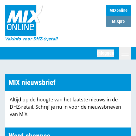
MIXonline
Home
MIXpro
Magazines
Vakinfo voor DHZ-(r)etail
Winkelketens
Inloggen
DHZ Sessie
Zoeken
Marktcijfers
MIX nieuwsbrief
Word abonnee
Altijd op de hoogte van het laatste nieuws in de
Partners
DHZ-retail. Schrijf je nu in voor de nieuwsbrieven
van MIX.