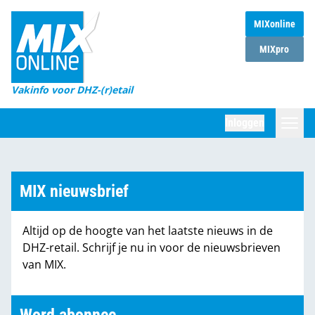
MIXonline
Home
MIXpro
Magazines
Vakinfo voor DHZ-(r)etail
Winkelketens
Inloggen
DHZ Sessie
Zoeken
Marktcijfers
MIX nieuwsbrief
Word abonnee
Altijd op de hoogte van het laatste nieuws in de
Partners
DHZ-retail. Schrijf je nu in voor de nieuwsbrieven
van MIX.