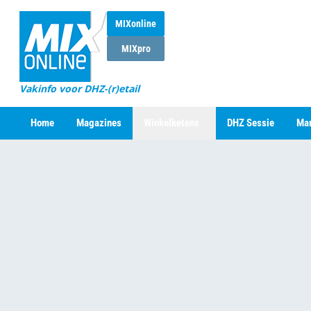
MIXonline
MIXpro
Vakinfo voor DHZ-(r)etail
Home
Magazines
Winkelketens
DHZ Sessie
Mar