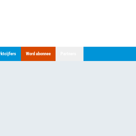
ktcijfers
Word abonnee
Partners