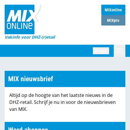
MIXonline
Home
MIXpro
Magazines
Vakinfo voor DHZ-(r)etail
Winkelketens
Inloggen
DHZ Sessie
Zoeken
Marktcijfers
MIX nieuwsbrief
Word abonnee
Altijd op de hoogte van het laatste nieuws in de
Partners
DHZ-retail. Schrijf je nu in voor de nieuwsbrieven
van MIX.