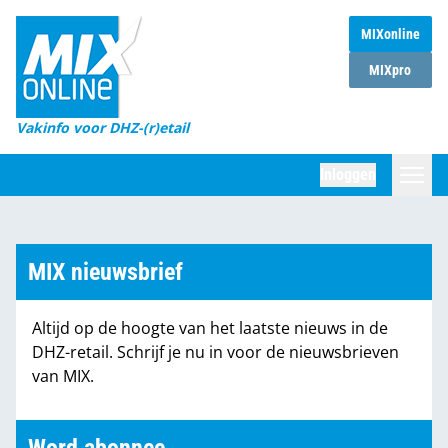
MIXonline
Home
MIXpro
Magazines
Vakinfo voor DHZ-(r)etail
Winkelketens
Inloggen
DHZ Sessie
Zoeken
Marktcijfers
MIX nieuwsbrief
Word abonnee
Altijd op de hoogte van het laatste nieuws in de
Partners
DHZ-retail. Schrijf je nu in voor de nieuwsbrieven
van MIX.