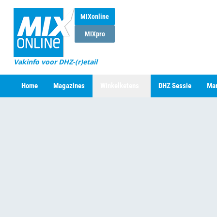
MIXonline
MIXpro
Vakinfo voor DHZ-(r)etail
Home
Magazines
Winkelketens
DHZ Sessie
Mar