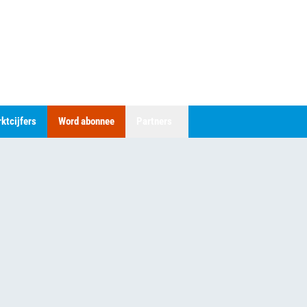
ktcijfers
Word abonnee
Partners