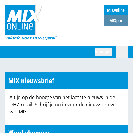
MIXonline
Home
MIXpro
Magazines
Vakinfo voor DHZ-(r)etail
Winkelketens
Inloggen
DHZ Sessie
Zoeken
Marktcijfers
MIX nieuwsbrief
Word abonnee
Altijd op de hoogte van het laatste nieuws in de
Partners
DHZ-retail. Schrijf je nu in voor de nieuwsbrieven
van MIX.