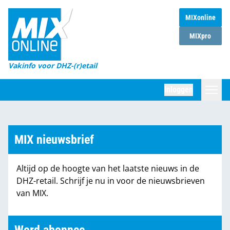
MIXonline
Home
MIXpro
Magazines
Vakinfo voor DHZ-(r)etail
Winkelketens
Inloggen
DHZ Sessie
Zoeken
Marktcijfers
MIX nieuwsbrief
Word abonnee
Altijd op de hoogte van het laatste nieuws in de
Partners
DHZ-retail. Schrijf je nu in voor de nieuwsbrieven
van MIX.