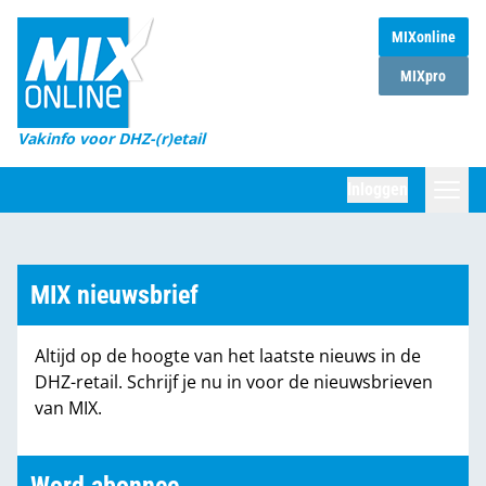
MIXonline
Home
MIXpro
Magazines
Vakinfo voor DHZ-(r)etail
Winkelketens
Inloggen
DHZ Sessie
Zoeken
Marktcijfers
MIX nieuwsbrief
Word abonnee
Altijd op de hoogte van het laatste nieuws in de
Partners
DHZ-retail. Schrijf je nu in voor de nieuwsbrieven
van MIX.