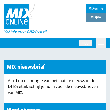
MIXonline
Home
MIXpro
Magazines
Vakinfo voor DHZ-(r)etail
Winkelketens
Inloggen
DHZ Sessie
Zoeken
Marktcijfers
MIX nieuwsbrief
Word abonnee
Altijd op de hoogte van het laatste nieuws in de
Partners
DHZ-retail. Schrijf je nu in voor de nieuwsbrieven
van MIX.