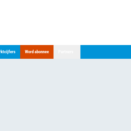
ktcijfers
Word abonnee
Partners