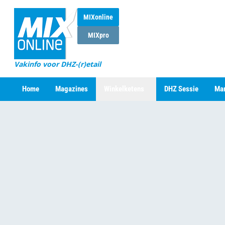
MIXonline
MIXpro
Vakinfo voor DHZ-(r)etail
Home
Magazines
Winkelketens
DHZ Sessie
Mar