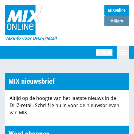
MIXonline
Home
MIXpro
Magazines
Vakinfo voor DHZ-(r)etail
Winkelketens
Inloggen
DHZ Sessie
Zoeken
Marktcijfers
MIX nieuwsbrief
Word abonnee
Altijd op de hoogte van het laatste nieuws in de
Partners
DHZ-retail. Schrijf je nu in voor de nieuwsbrieven
van MIX.